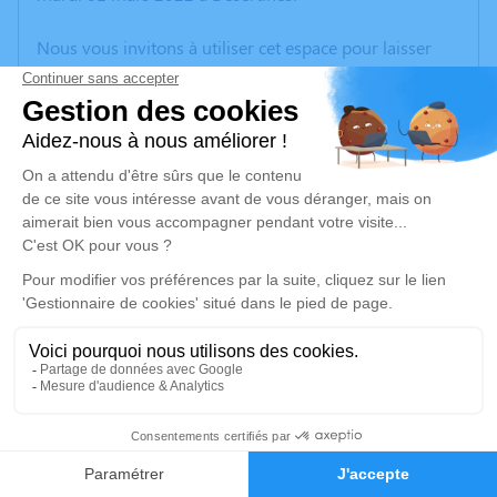
Nous vous invitons à utiliser cet espace pour laisser
vos condoléances, partager des photos souvenirs, une
anecdote ou exprimer vos pensées à travers des
poèmes ou des textes. Cet endroit est un lieu
d'expression dédié à honorer la mémoire de Claudine
MALLERET.
Un service de plantation d’arbre hommage est
disponible ici
.
Je rends hommage
Crémation
lundi 07 mars 2022 à 10h00
2
Crématorium de Montluçon de Domérat
70 Avenue Ambroise Croizat
Faire-part
Hommages
03410 Domérat