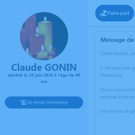
Faire-part
Message de 
Chère famille, c
Claude GONIN
C’est avec une 
Montrond.
décédé le 18 juin 2024 à l'âge de 90
ans
Nous vous invito
pensées à traver
Je rends hommage
Un service de p