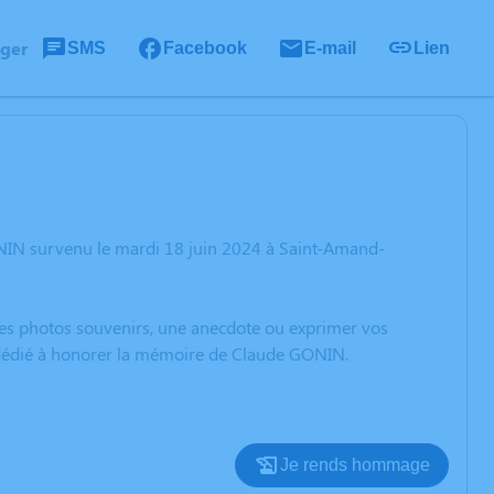
ager
SMS
Facebook
E-mail
Lien
NIN survenu le mardi 18 juin 2024 à Saint-Amand-
 des photos souvenirs, une anecdote ou exprimer vos
n dédié à honorer la mémoire de Claude GONIN.
Je rends hommage