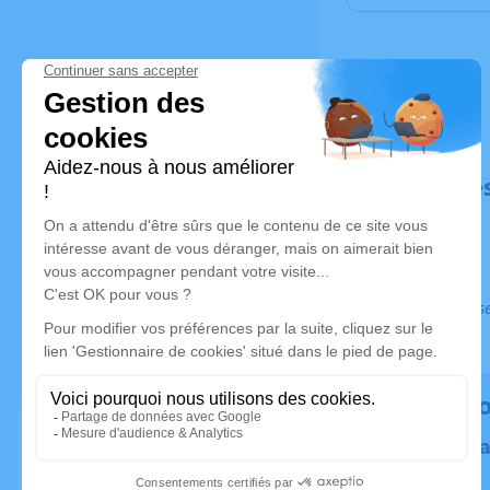
Déroulé de
Ce service s
Rendez h
Plantez un 