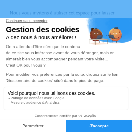
Nous vous invitons à utiliser cet espace pour laisser
vos condoléances, partager des photos souvenirs, une
anecdote ou exprimer vos pensées à travers des
poèmes ou des textes. Cet endroit est un lieu
d'expression dédié à honorer la mémoire de Claire
SOULAGE.
Un service de plantation d’arbre hommage est
disponible ici
.
Je rends hommage
Cérémonie religieuse
Ce service se déroulera dans l'intimité familiale
22
Faire-part
Hommages
Je rends hommage