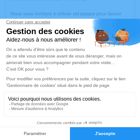
Nous vous invitons à utiliser cet espace pour laisser
vos condoléances, partager des photos souvenirs, une
anecdote ou exprimer vos pensées à travers des
poèmes ou des textes. Cet endroit est un lieu
d'expression dédié à honorer la mémoire de Christiane
MARSAUD.
Un service de plantation d’arbre hommage est
disponible ici
.
Je rends hommage
Cérémonie civile
mercredi 03 avril 2024 à 16h30
1
Cimetière de l'Est de Montluçon
50 Avenue Cimetière de l'Est
Faire-part
Hommages
03100 Montluçon