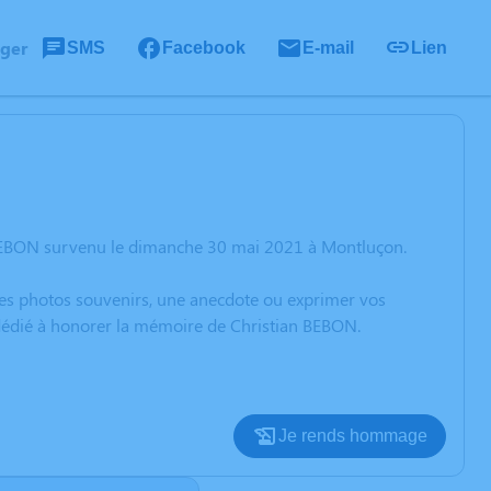
ager
SMS
Facebook
E-mail
Lien
 BEBON survenu le dimanche 30 mai 2021 à Montluçon.
 des photos souvenirs, une anecdote ou exprimer vos
 dédié à honorer la mémoire de Christian BEBON.
Je rends hommage