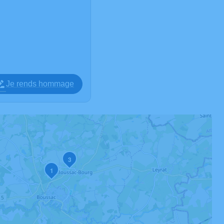
Je rends hommage
3
1