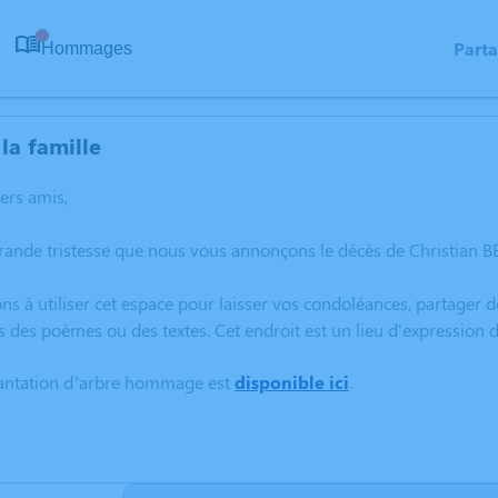
Part
Hommages
0
la famille
hers amis,
grande tristesse que nous vous annonçons le décès de Christian
ns à utiliser cet espace pour laisser vos condoléances, partager
s des poèmes ou des textes. Cet endroit est un lieu d'expression
lantation d’arbre hommage est
disponible ici
.