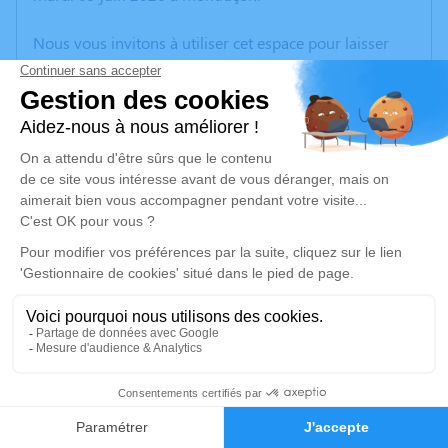
Nous vous invitons à utiliser cet espace pour laisser
vos condoléances, partager des photos souvenirs, une
anecdote ou exprimer vos pensées à travers des
poèmes ou des textes. Cet endroit est un lieu
d'expression dédié à honorer la mémoire de Charlette
STROZYK.
Un service de plantation d’arbre hommage est
disponible ici
.
Je rends hommage
Cérémonie religieuse
samedi 13 juin 2026 à 10h00
4
Église Sainte Anne de Lavault-Sainte-Anne
Place du Prieuré
Faire-part
Hommages
03100 Lavault-Sainte-Anne