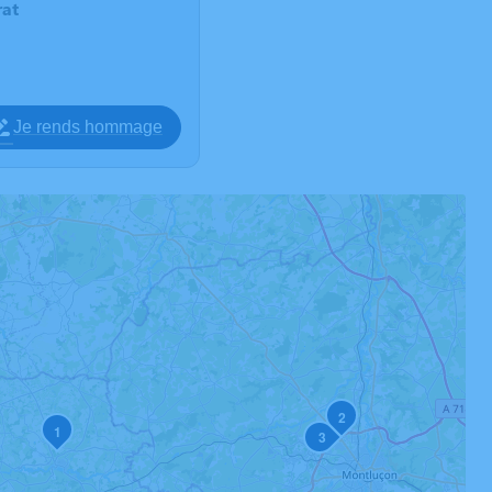
at
Je rends hommage
2
1
3