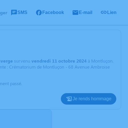
ager
SMS
Facebook
E-mail
Lien
averge
survenu
vendredi 11 octobre 2024
à Montluçon.
vante : Crématorium de Montluçon - 68 Avenue Ambroise
oment passé.
Je rends hommage