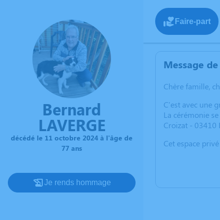
Faire-part
Message de 
Chère famille, c
Bernard
C'est avec une 
La cérémonie se
LAVERGE
Croizat - 03410
décédé le 11 octobre 2024 à l'âge de
Cet espace privé
77 ans
Je rends hommage