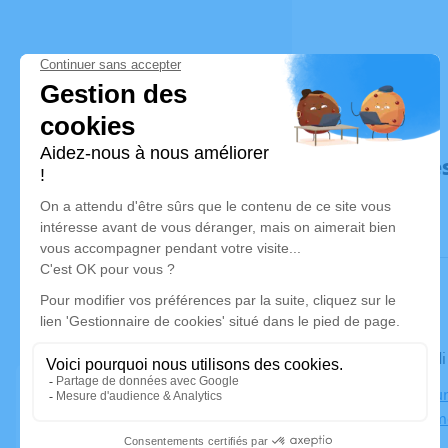
Déroulé de
Le mercred
Crématorium
03410 Dom