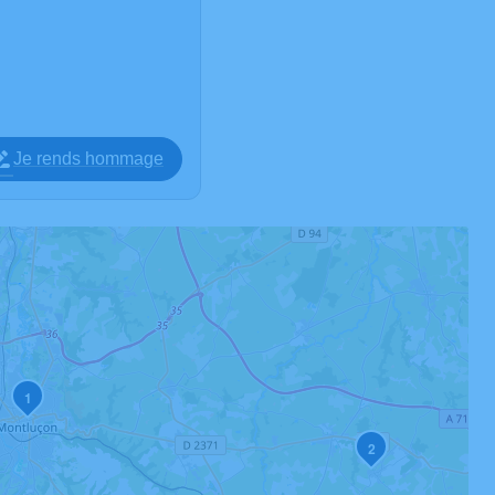
Je rends hommage
1
2