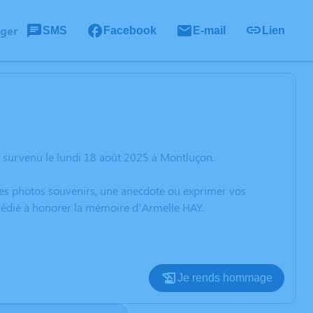
ager
SMS
Facebook
E-mail
Lien
 survenu le lundi 18 août 2025 à Montluçon.
 des photos souvenirs, une anecdote ou exprimer vos
 dédié à honorer la mémoire d’Armelle HAY.
Je rends hommage