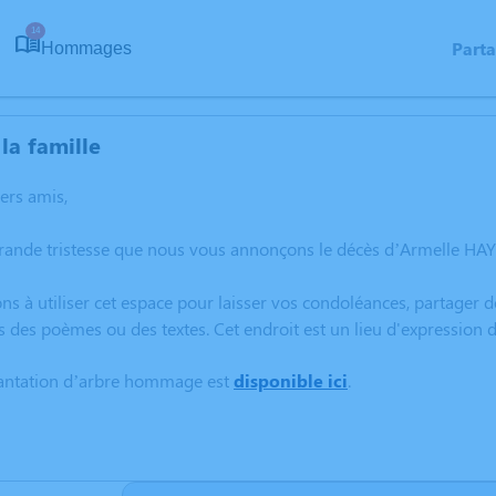
14
Part
Hommages
la famille
hers amis,
grande tristesse que nous vous annonçons le décès d’Armelle HAY
ns à utiliser cet espace pour laisser vos condoléances, partager
s des poèmes ou des textes. Cet endroit est un lieu d'expression
lantation d’arbre hommage est
disponible ici
.