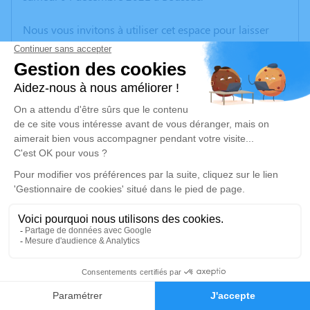
Nous vous invitons à utiliser cet espace pour laisser
vos condoléances, partager des photos souvenirs, une
anecdote ou exprimer vos pensées à travers des
poèmes ou des textes. Cet endroit est un lieu
d'expression dédié à honorer la mémoire d’Anne-
Marie CLAIRE.
Un service de plantation d’arbre hommage est
disponible ici
.
Je rends hommage
Cérémonie religieuse
mercredi 08 décembre 2021 à 11h00
2
Église de Boussac
23600 Boussac
Faire-part
Hommages