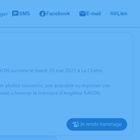
ager
SMS
Facebook
E-mail
Lien
AYON survenu le mardi 20 mai 2025 à La Châtre.
 des photos souvenirs, une anecdote ou exprimer vos
n dédié à honorer la mémoire d’Angéline RAYON.
Je rends hommage