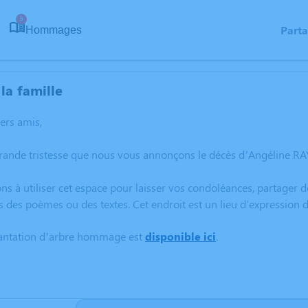
5
Part
Hommages
la famille
hers amis,
grande tristesse que nous vous annonçons le décès d’Angéline R
ns à utiliser cet espace pour laisser vos condoléances, partager
s des poèmes ou des textes. Cet endroit est un lieu d'expressio
lantation d’arbre hommage est
disponible ici
.