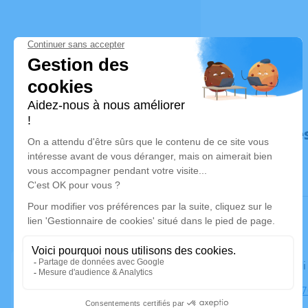
Déroulé de
Le vendred
Église, 1837