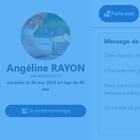
Faire-part
Message de 
Chère famille, c
Angéline RAYON
C’est avec une 
née MARJOLLET
décédée le 20 mai 2025 à l'âge de 95
Nous vous invito
ans
pensées à traver
Un service de p
Je rends hommage