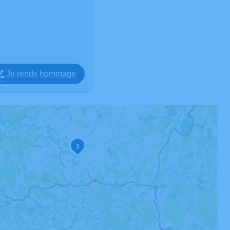
Je rends hommage
2
3