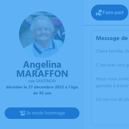
Faire-part
Message de 
Chère famille, c
Angelina
C’est avec une 
MARAFFON
Nous vous invito
née SANTINON
pensées à traver
décédée le 27 décembre 2022 à l'âge
de 95 ans
Un service de p
Je rends hommage