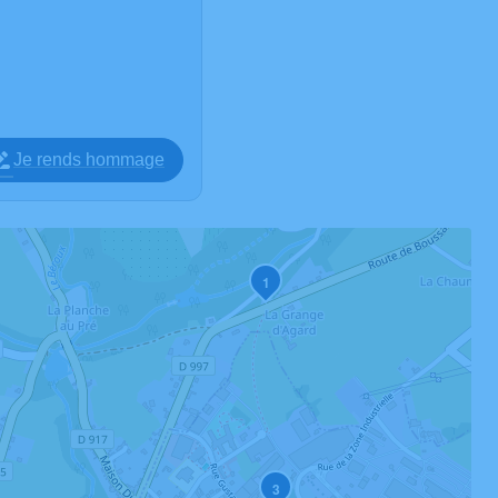
Je rends hommage
1
3