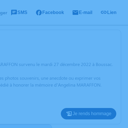
ager
SMS
Facebook
E-mail
Lien
 MARAFFON survenu le mardi 27 décembre 2022 à Boussac.
 des photos souvenirs, une anecdote ou exprimer vos
on dédié à honorer la mémoire d’Angelina MARAFFON.
Je rends hommage