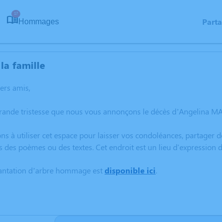
17
Part
Hommages
la famille
hers amis,
grande tristesse que nous vous annonçons le décès d’Angelina
ns à utiliser cet espace pour laisser vos condoléances, partager
s des poèmes ou des textes. Cet endroit est un lieu d'expressi
lantation d’arbre hommage est
disponible ici
.