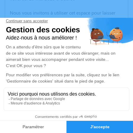
Nous vous invitons à utiliser cet espace pour laisser
vos condoléances, partager des photos souvenirs, une
anecdote ou exprimer vos pensées à travers des
poèmes ou des textes. Cet endroit est un lieu
d'expression dédié à honorer la mémoire d’Angèle
DUMONTET.
Un service de plantation d’arbre hommage est
disponible ici
.
Je rends hommage
Cérémonie religieuse
mardi 23 mai 2023 à 15h00
1
Église de Bord-Saint-Georges
23230 Bord-Saint-Georges
Faire-part
Hommages