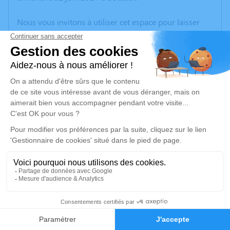
Nous vous invitons à utiliser cet espace pour laisser
vos condoléances, partager des photos souvenirs, une
anecdote ou exprimer vos pensées à travers des
poèmes ou des textes. Cet endroit est un lieu
d'expression dédié à honorer la mémoire d’Andrée
LAMOINE.
Un service de plantation d’arbre hommage est
disponible ici
.
Je rends hommage
Cérémonie religieuse
vendredi 07 juin 2024 à 14h30
27
Église de Boussac
23600 Boussac
Faire-part
Hommages