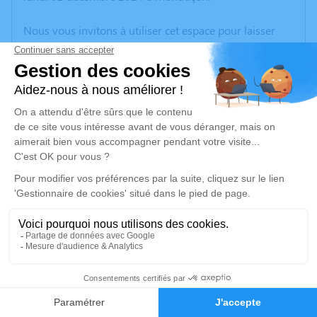
Nous vous invitons à utiliser cet espace pour laisser
vos condoléances, partager des photos souvenirs, une
anecdote ou exprimer vos pensées à travers des
poèmes ou des textes. Cet endroit est un lieu
d'expression dédié à honorer la mémoire d’Andrée
BEAUDEVESY.
Un service de plantation d’arbre hommage est
disponible ici
.
Je rends hommage
Cérémonie religieuse
vendredi 06 décembre 2024 à 15h30
1
Église Sainte Marie de Domérat
03410 Domérat
Faire-part
Hommages