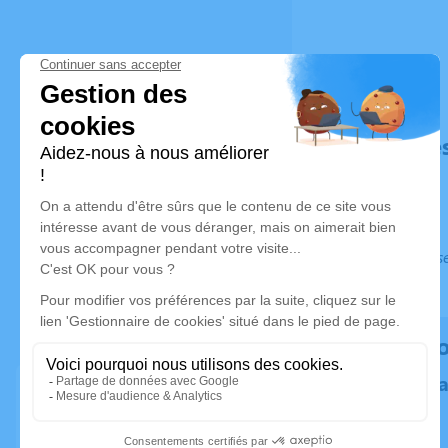
Déroulé de
Ce service s
Rendez h
Plantez un 