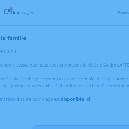
Part
Hommages
0
la famille
hers amis,
rande tristesse que nous vous annonçons le décès d’André LAFFE
ns à utiliser cet espace pour laisser vos condoléances, partager
s des poèmes ou des textes. Cet endroit est un lieu d'expression
lantation d’arbre hommage est
disponible ici
.