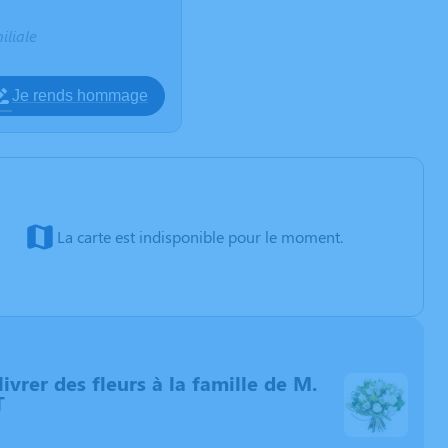
iliale
Je rends hommage
La carte est indisponible pour le moment.
livrer des fleurs à la famille de M.
T