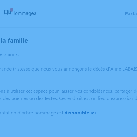
Part
Hommages
0
la famille
hers amis,
grande tristesse que nous vous annonçons le décès d’Aline LABA
ns à utiliser cet espace pour laisser vos condoléances, partager
s des poèmes ou des textes. Cet endroit est un lieu d'expression
lantation d’arbre hommage est
disponible ici
.