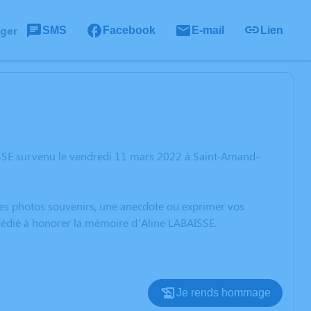
ager
SMS
Facebook
E-mail
Lien
ISSE survenu le vendredi 11 mars 2022 à Saint-Amand-
 des photos souvenirs, une anecdote ou exprimer vos
 dédié à honorer la mémoire d’Aline LABAISSE.
Je rends hommage