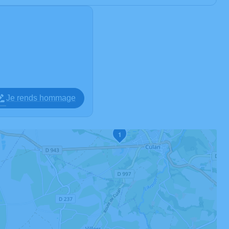
Je rends hommage
1