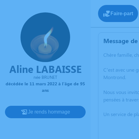
Faire-part
Message de 
Chère famille, c
Aline LABAISSE
C’est avec une 
Montrond.
née BRUNET
décédée le 11 mars 2022 à l'âge de 95
ans
Nous vous invito
pensées à traver
Je rends hommage
Un service de p