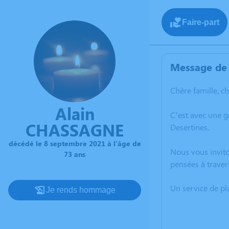
Faire-part
Message de 
Chère famille, c
Alain
C’est avec une 
CHASSAGNE
Desertines.
décédé le 8 septembre 2021 à l'âge de
Nous vous invito
73 ans
pensées à traver
Un service de p
Je rends hommage