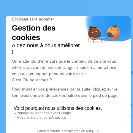
Déroulé de
Le vendred
Crématorium
03410 Dom