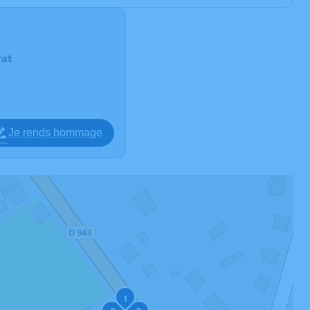
at
Je rends hommage
1