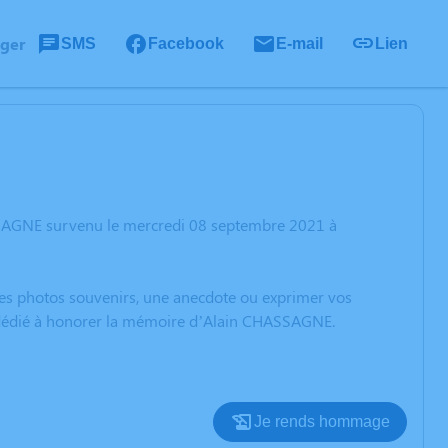
ager
SMS
Facebook
E-mail
Lien
SSAGNE survenu le mercredi 08 septembre 2021 à
 des photos souvenirs, une anecdote ou exprimer vos
on dédié à honorer la mémoire d’Alain CHASSAGNE.
Je rends hommage