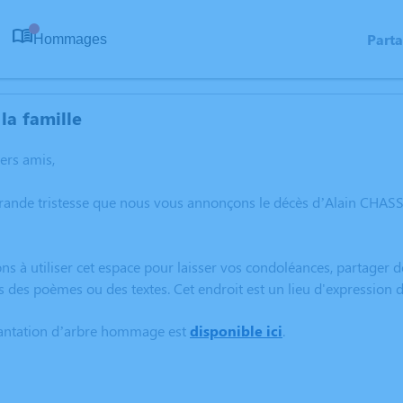
Part
Hommages
0
la famille
hers amis,
grande tristesse que nous vous annonçons le décès d’Alain CHA
ns à utiliser cet espace pour laisser vos condoléances, partager
s des poèmes ou des textes. Cet endroit est un lieu d'expressi
lantation d’arbre hommage est
disponible ici
.